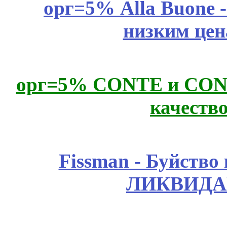
орг=5% Alla Buone -
низким цен
орг=5% CONTE и CONTE
качеств
Fissmаn - Буйство
ЛИКВИДА