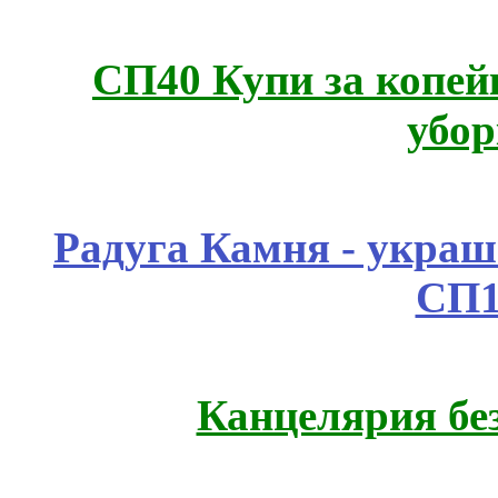
СП40 Купи за копей
убор
Радуга Камня - украш
СП1
Канцелярия бе