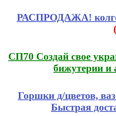
РАСПРОДАЖА! колгот
СП70 Создай свое укра
бижутерии и 
Горшки д/цветов, ва
Быстрая дост