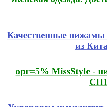
Качественные пижамы 
из Кит
орг=5% MissStyle - н
СП1