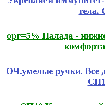
Укрепляем иммунитет- 
тела.
орг=5% Палада - нижне
комфорта
ОЧ.умелые ручки. Все 
СП1