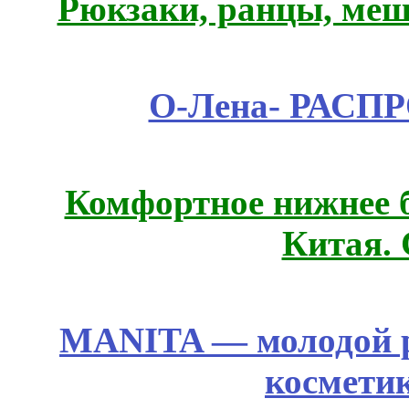
Рюкзаки, ранцы, меш
О-Лена- РАСП
Комфортное нижнее б
Китая.
MANITA — молодой р
космети