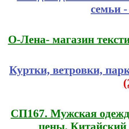
семьи 
О-Лена- магазин текст
Куртки, ветровки, пар
СП167. Мужская одежд
цены. Китайский