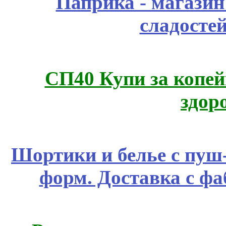
Паприка - магазин
сладосте
СП40 Купи за копей
здор
Шортики и белье с пуш
форм. Доставка с ф