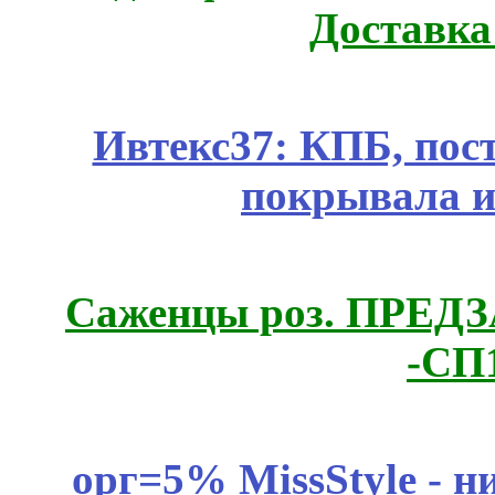
Доставка
Ивтекс37: КПБ, пос
покрывала и
Саженцы роз. ПРЕДЗА
-СП
орг=5% MissStyle - н