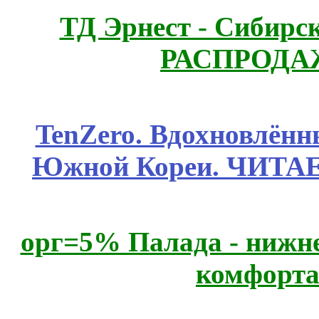
ТД Эрнест - Сибирс
РАСПРОДАЖ
TenZero. Вдохновлён
Южной Кореи. ЧИТА
орг=5% Палада - нижне
комфорта