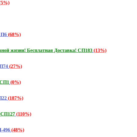
(5%)
СП6
(68%)
ой жизни! Бесплатная Доставка! СП183
(13%)
СП74
(27%)
 СП1
(0%)
П22
(187%)
 СП127
(110%)
-496
(48%)