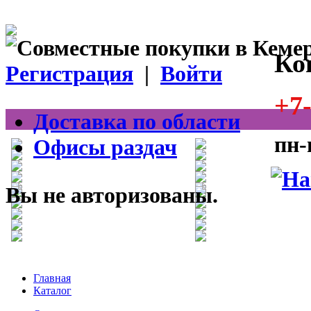
Ко
Регистрация
|
Войти
+7-
Доставка по области
пн-
Офисы раздач
Вы не авторизованы.
Главная
Каталог