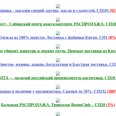
прика - магазин специй, крупы, масла и сладостей. СП101
(6
ест - Сибирский центр кожгалантереи. РАСПРОДАЖА. СП18
Одежда из 100% шерсти. Доставка с фабрики Китая. СП1
(0%
ое убирает животик и держит грудь. Прямые поставки из Кит
цветов, вазоны, кашпо. Бесплатная и Быстрая доставка. СП
TA — молодой российский производитель косметики. СП10
овары в наличии у организатора. Скидки до 50%. СП332
(300
Большая РАСПРОДАЖА. Трикотаж BoomClub. - СП28
(3%)