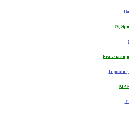
Па
ТД Эрн
Белье котор
Горшки д/
MANI
Т