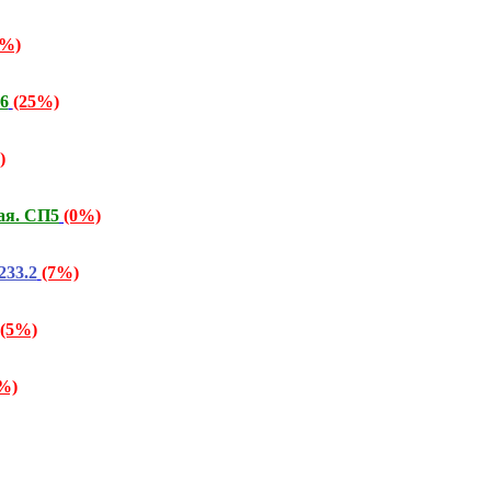
3%)
6
(25%)
)
ая. СП5
(0%)
233.2
(7%)
(5%)
%)