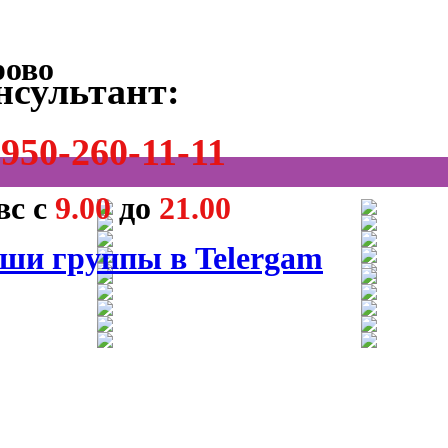
нсультант:
950-260-11-11
вс с
9.00
до
21.00