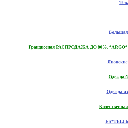
Тов
Большая 
Грандиозная РАСПРОДАЖА ДО 80%. *ARGO*CLAS
Японские
Одежда б
Одежда из
Качественная
ES*TEL! Б