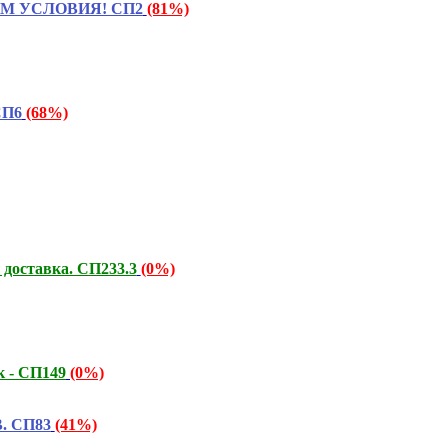
ТАЕМ УСЛОВИЯ! СП2
(81%)
СП6
(68%)
 доставка. СП233.3
(0%)
к - СП149
(0%)
. СП83
(41%)