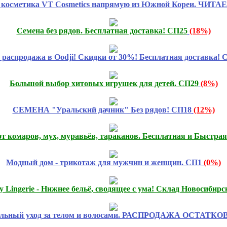
я косметика VT Cosmetics напрямую из Южной Кореи. ЧИ
Семена без рядов. Бесплатная доставка! СП25
(18%)
распродажа в Oodji! Скидки от 30%! Бесплатная доставка! 
Большой выбор хитовых игрушек для детей. СП29
(8%)
СЕМЕНА "Уральский дачник" Без рядов! СП18
(12%)
от комаров, мух, муравьёв, тараканов. Бесплатная и Быстрая
Модный дом - трикотаж для мужчин и женщин. СП1
(0%)
ty Lingerie - Нижнее бельё, сводящее с ума! Склад Новосибирс
льный уход за телом и волосами. РАСПРОДАЖА ОСТАТКОВ