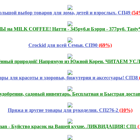
ольшой выбор товаров для дома, детей и взрослых. СП49
(54
 MILK COFFEE! Натти - 345руб.и Бэрри - 377руб. Tasty*c
Crockid для всей Семьи. СП90
(69%)
лённый природой! Напрямую из Южной Кореи. ЧИТАЕМ У
ары для красоты и здоровья, бижутерия и аксессуары! СП38
удобрения, садовый инвентарь. Бесплатная и Быстрая доста
Пряжа и другие товары для рукоделия. СП276-2
(10%)
smаn - Буйство красок на Вашей кухне. ЛИКВИДАЦИЯ! СП1