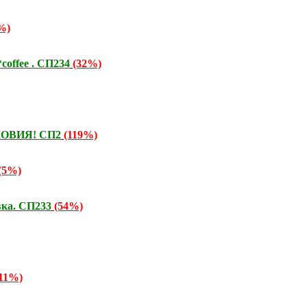
%)
offee . СП234
(32%)
СЛОВИЯ! СП2
(119%)
(5%)
вка. СП233
(54%)
(11%)