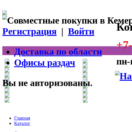
Ко
Регистрация
|
Войти
+7-
Доставка по области
пн-
Офисы раздач
Вы не авторизованы.
Главная
Каталог