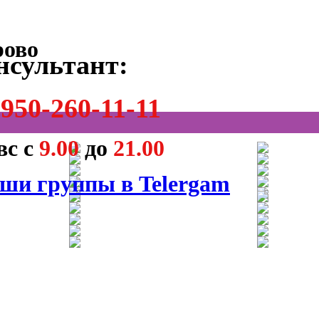
нсультант:
950-260-11-11
вс с
9.00
до
21.00