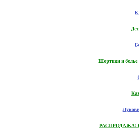
К
Дет
Б
Шортики и белье 
Ка
Лукови
РАСПРОДАЖА! Ски