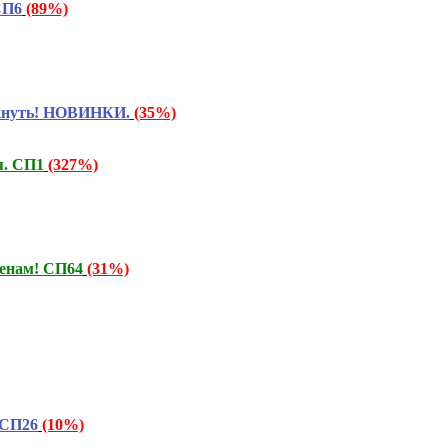
СП6
(89%)
искнуть! НОВИНКИ.
(35%)
я. СП1
(327%)
енам! СП64
(31%)
 СП26
(10%)