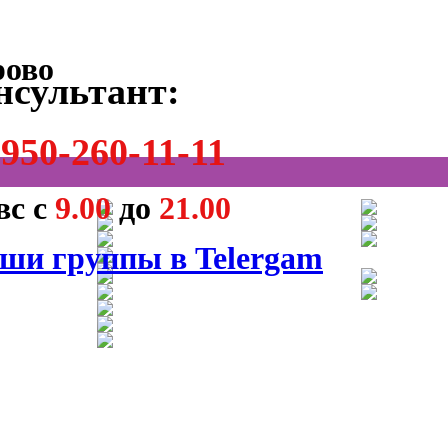
нсультант:
950-260-11-11
вс с
9.00
до
21.00