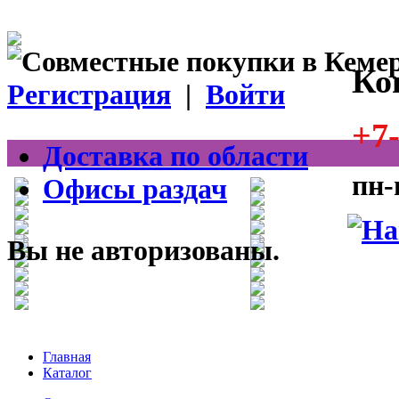
Ко
Регистрация
|
Войти
+7-
Доставка по области
пн-
Офисы раздач
Вы не авторизованы.
Главная
Каталог