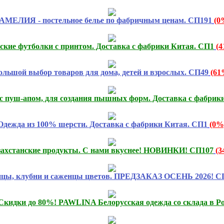
АМЕЛИЯ - постельное белье по фабричным ценам. СП191
(0
ские футболки с принтом. Доставка с фабрики Китая. СП1
(
ольшой выбор товаров для дома, детей и взрослых. СП49
(61
с пуш-апом, для создания пышных форм. Доставка с фабрик
Одежда из 100% шерсти. Доставка с фабрики Китая. СП1
(0%
захстанские продукты. С нами вкуснее! НОВИНКИ! СП107
(3
цы, клубни и саженцы цветов. ПРЕДЗАКАЗ ОСЕНЬ 2026! С
дки до 80%! PAWLINA Белорусская одежда со склада в Ро