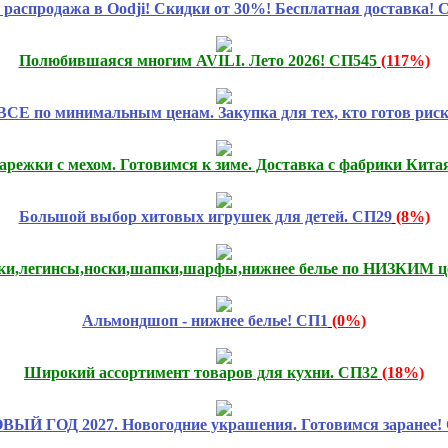
распродажа в Oodji! Скидки от 30%! Бесплатная доставка! 
Полюбившаяся многим AVILI. Лето 2026! СП545
(117%)
 ВСЕ по минимальным ценам. Закупка для тех, кто готов р
арежки с мехом. Готовимся к зиме. Доставка с фабрики Кита
Большой выбор хитовых игрушек для детей. СП29
(8%)
тки,легинсы,носки,шапки,шарфы,нижнее белье по НИЗКИМ ц
Альмондшоп - нижнее белье! СП1
(0%)
Широкий ассортимент товаров для кухни. СП32
(18%)
ОВЫЙ ГОД 2027. Новогодние украшения. Готовимся заранее!