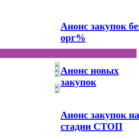
Анонс закупок бе
орг%
Анонс новых
закупок
Анонс закупок н
стадии СТОП