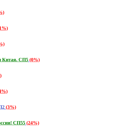
%)
41%)
%)
и Китая. СП5
(0%)
)
4%)
П2
(3%)
ссии! СП55
(24%)