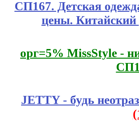
СП167. Детская одежд
цены. Китайский
орг=5% MissStyle - н
СП1
JETTY - будь неотр