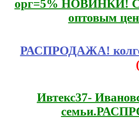
орг=5% НОВИНКИ! CLE
оптовым цен
РАСПРОДАЖА! колгот
Ивтекс37- Иванов
семьи.РАСП