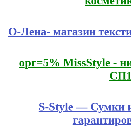
космети
О-Лена- магазин текст
орг=5% MissStyle - н
СП1
S-Style — Сумки 
гарантиро