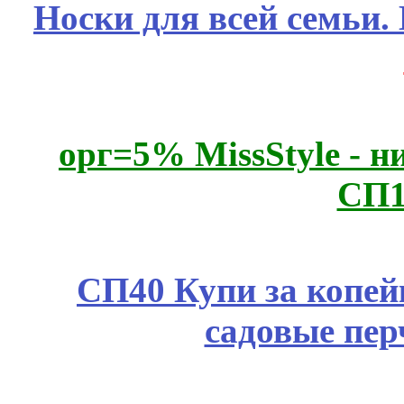
Носки для всей семьи.
орг=5% MissStyle - н
СП1
СП40 Купи за копей
садовые пер