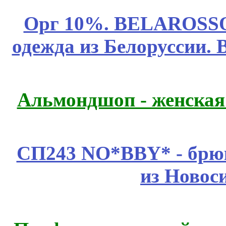
Орг 10%. BELAROSSO 
одежда из Белоруссии. 
Альмондшоп - женская
СП243 NO*BBY* - брюк
из Новос