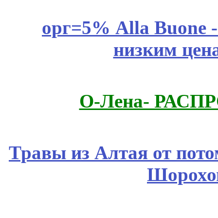
орг=5% Alla Buone -
низким цен
О-Лена- РАСП
Травы из Алтая от пот
Шорохо