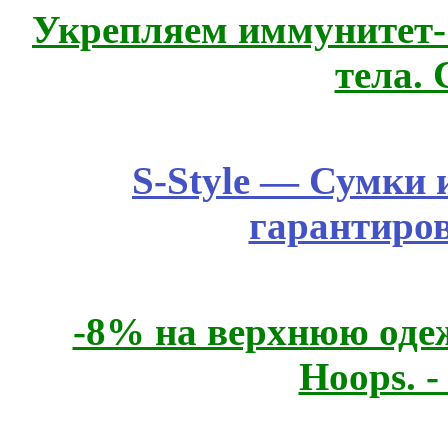
Укрепляем иммунитет- 
тела.
S-Style — Сумки 
гарантиро
-8% на верхнюю одеж
Hoops. 