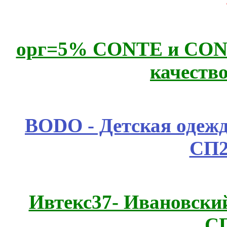
орг=5% CONTE и CONTE
качеств
BODO - Детская одежд
СП2
Ивтекс37- Ивановский
С