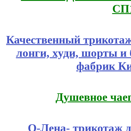
СП
Качественный трикотаж
лонги, худи, шорты и
фабрик Ки
Душевное чае
О-Лена- трикотаж д