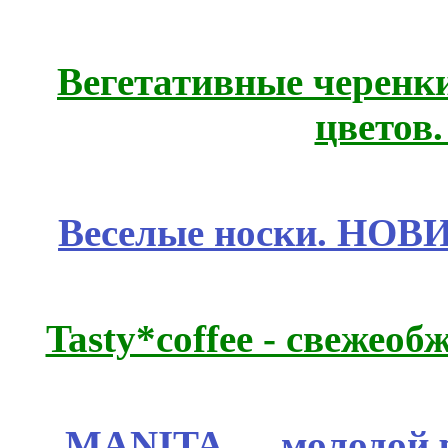
Вегетативные черенк
цветов
Веселые носки. НОВИ
Tasty*coffee - свежео
MANITA — молодой р