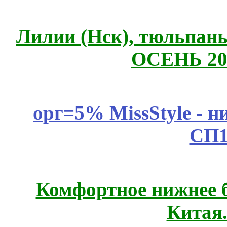
Лилии (Нск), тюльпаны,
ОСЕНЬ 20
орг=5% MissStyle - н
СП1
Комфортное нижнее б
Китая