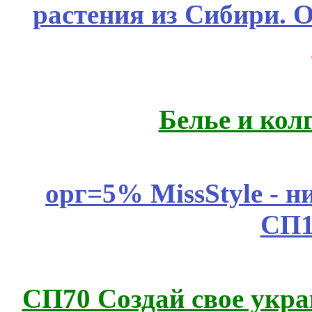
растения из Сибири. О
Белье и кол
орг=5% MissStyle - н
СП1
СП70 Создай свое укра