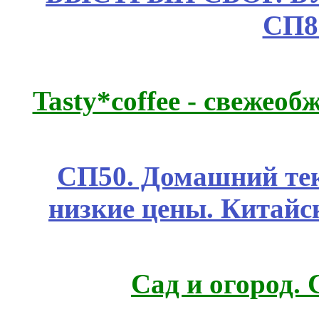
СП8
Tasty*coffee - свежео
СП50. Домашний те
низкие цены. Китайс
Сад и огород.