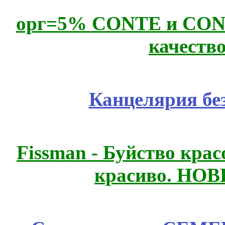
орг=5% CONTE и CONTE
качеств
Канцелярия бе
Fissmаn - Буйство крас
красиво. НО