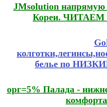
JMsolution напрямую
Кореи. ЧИТАЕМ
Go
колготки,легинсы,н
белье по НИЗКИ
орг=5% Палада - нижне
комфорта