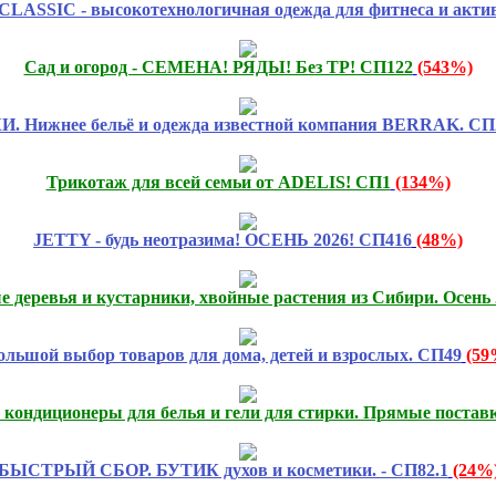
SIC - высокотехнологичная одежда для фитнеса и активн
Сад и огород - СЕМЕНА! РЯДЫ! Без ТР! СП122
(543%)
 Нижнее бельё и одежда известной компания BERRAK. СП
Трикотаж для всей семьи от ADELIS! СП1
(134%)
JETTY - будь неотразима! ОСЕНЬ 2026! СП416
(48%)
е деревья и кустарники, хвойные растения из Сибири. Осен
ольшой выбор товаров для дома, детей и взрослых. СП49
(59
кондиционеры для белья и гели для стирки. Прямые поставк
БЫСТРЫЙ СБОР. БУТИК духов и косметики. - СП82.1
(24%