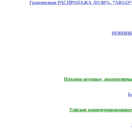
Грандиозная РАСПРОДАЖА ДО 80%. *ARGO*CLAS
НОВИНКИ.
Плодово-ягодные, декоративны
Б
Тайские концентрированные 