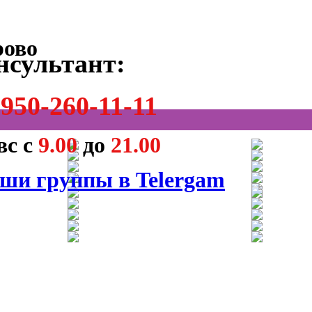
нсультант:
950-260-11-11
вс с
9.00
до
21.00