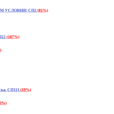
ТАЕМ УСЛОВИЯ! СП2
(81%)
П22
(187%)
)
ска. СП113
(19%)
20%)