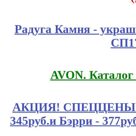
Радуга Камня - украш
СП1
AVON. Каталог
АКЦИЯ! СПЕЦЦЕНЫ н
345руб.и Бэрри - 377руб