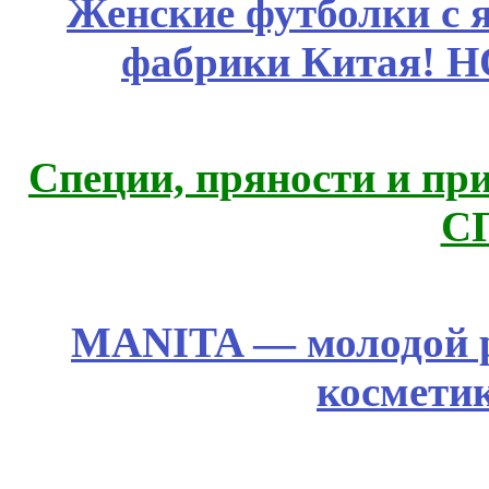
Женские футболки с 
фабрики Китая! 
Специи, пряности и пр
С
MANITA — молодой р
космети