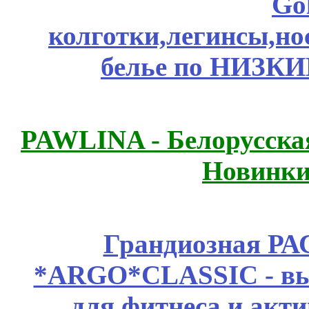
Go
колготки,легинсы,н
белье по НИЗКИ
PAWLINA - Белорусская
Новинки
Грандиозная Р
*ARGO*CLASSIC - выс
для фитнеса и акт