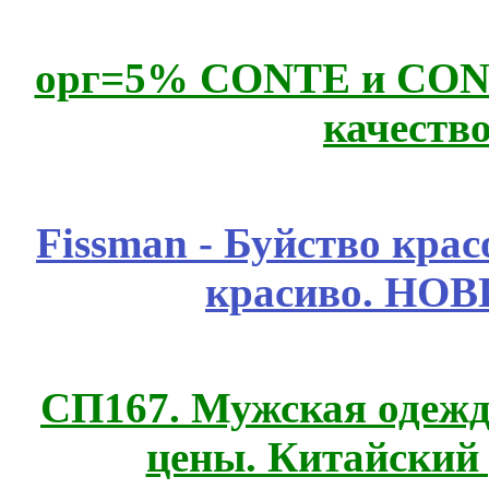
орг=5% CONTE и CONTE
качеств
Fissmаn - Буйство крас
красиво. НО
СП167. Мужская одежд
цены. Китайский