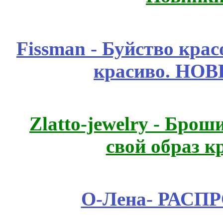
Fissmаn - Буйство крас
красиво. НО
Zlatto-jewelry - Бро
свой образ к
О-Лена- РАСП