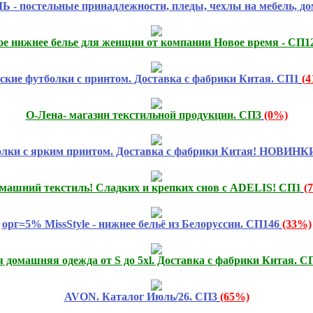
льные принадлежности, пледы, чехлы на мебель, домаш
е нижнее белье для женщин от компании Новое время - СП1
ские футболки с принтом. Доставка с фабрики Китая. СП1
(
О-Лена- магазин текстильной продукции. СП3
(0%)
олки с ярким принтом. Доставка с фабрики Китая! НОВИНК
машний текстиль! Сладких и крепких снов с ADELIS! СП1
(
орг=5% MissStyle - нижнее бельё из Белоруссии. СП146
(33%)
 домашняя одежда от S до 5xl. Доставка с фабрики Китая. С
AVON. Каталог Июль/26. СП3
(65%)