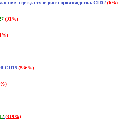
няя одежда турецкого производства. СП52
(6%)
27
(91%)
41%)
И! СП15
(536%)
7%)
П2
(319%)