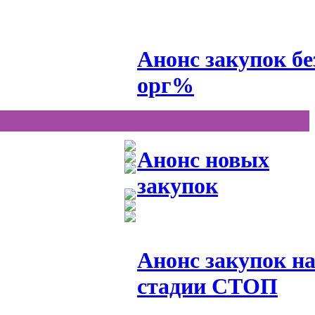
Анонс закупок бе
орг%
Анонс новых
закупок
Анонс закупок н
стадии СТОП