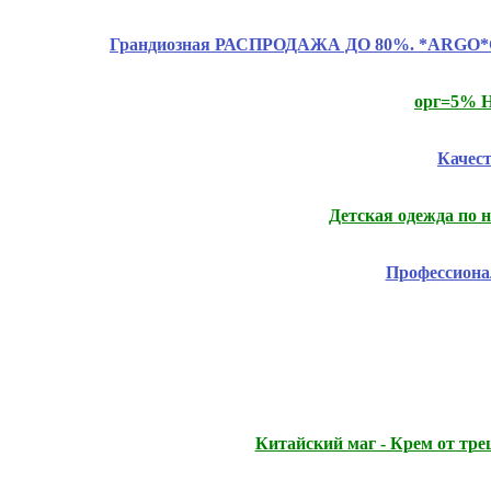
Грандиозная РАСПРОДАЖА ДО 80%. *ARGO*CLAS
орг=5% Н
Качес
Детская одежда по 
Профессиона
Китайский маг - Крем от тр