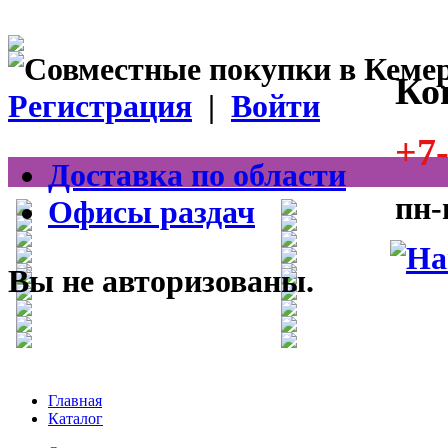
Ко
Регистрация
|
Войти
+7-
Доставка по области
пн-
Офисы раздач
Вы не авторизованы.
Главная
Каталог