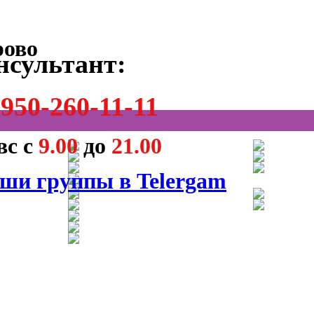
нсультант:
950-260-11-11
вс с
9.00
до
21.00