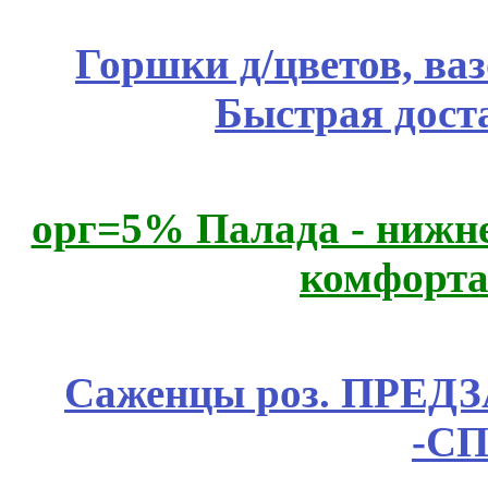
Горшки д/цветов, ва
Быстрая дост
орг=5% Палада - нижне
комфорта
Саженцы роз. ПРЕДЗА
-СП