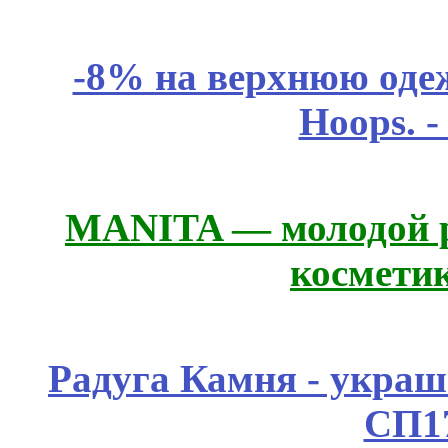
-8% на верхнюю одеж
Hoops. 
MANITA — молодой р
космети
Радуга Камня - украш
СП1