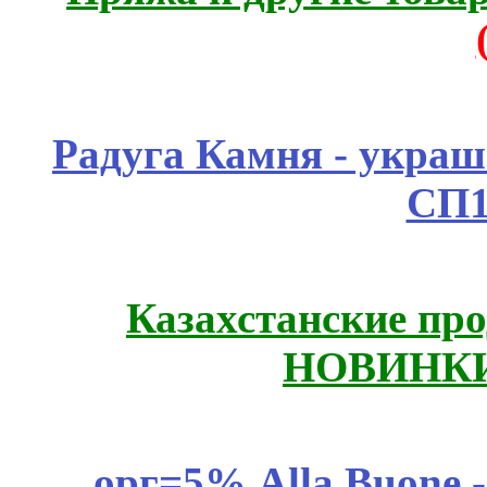
Радуга Камня - украш
СП1
Казахстанские про
НОВИНКИ
орг=5% Alla Buone -