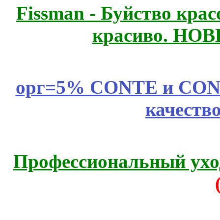
Fissmаn - Буйство крас
красиво. НО
орг=5% CONTE и CONTE
качеств
Профессиональный уход