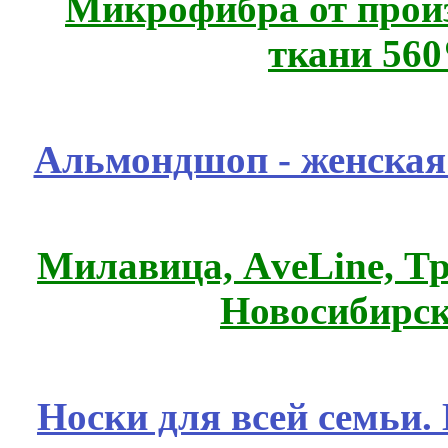
Микрофибра от прои
ткани 56
Альмондшоп - женская
Милавица, АveLine, Тр
Новосибирск
Носки для всей семьи.