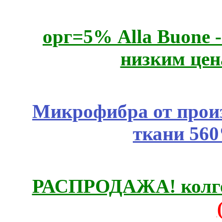
орг=5% Alla Buone -
низким цен
Микрофибра от прои
ткани 56
РАСПРОДАЖА! колгот