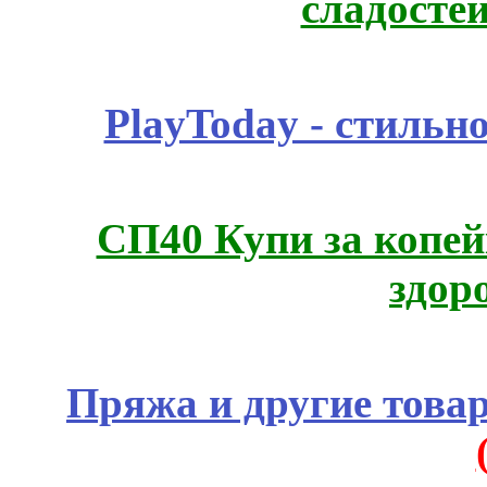
сладосте
PlayToday - стильн
СП40 Купи за копей
здор
Пряжа и другие това