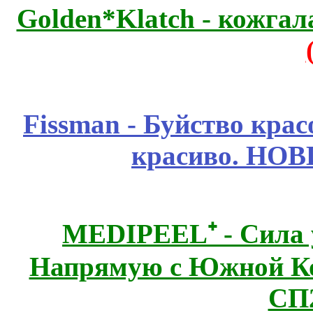
Golden*Klatch - кожгал
Fissmаn - Буйство крас
красиво. НО
MEDIPEEL⁺ - Сила 
Напрямую с Южной 
СП