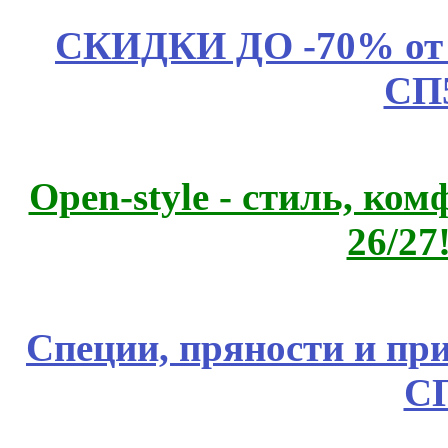
СКИДКИ ДО -70% о
СП
Open-style - стиль, ко
26/27
Специи, пряности и пр
С