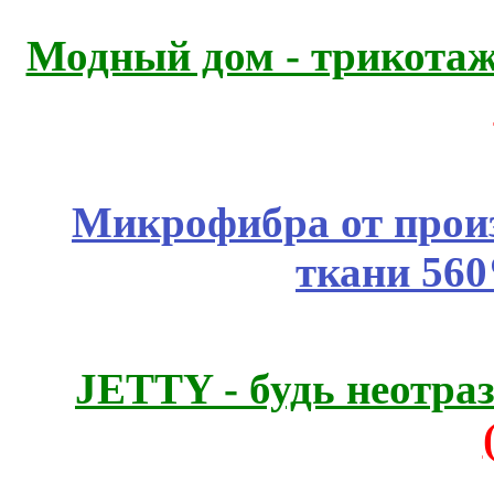
Модный дом - трикота
Микрофибра от прои
ткани 56
JETTY - будь неотр