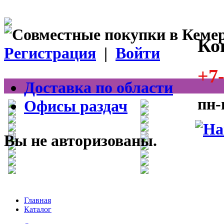
Ко
Регистрация
|
Войти
+7-
Доставка по области
пн-
Офисы раздач
Вы не авторизованы.
Главная
Каталог