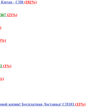
 Китая - СП8
(192%)
367
(25%)
)
8%)
3
(3%)
%)
ой жизни! Бесплатная Доставка! СП183
(13%)