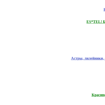
ES*TEL! Б
Астры, лилейники, 
Красиво