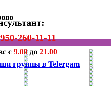
нсультант:
950-260-11-11
вс с
9.00
до
21.00