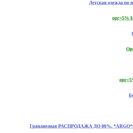
Детская одежда по 
орг=5% Н
Ope
орг=5
Б
Грандиозная РАСПРОДАЖА ДО 80%. *ARGO*CLAS