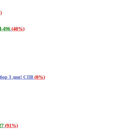
)
-496
(40%)
бор 3 дня! СП8
(0%)
27
(91%)