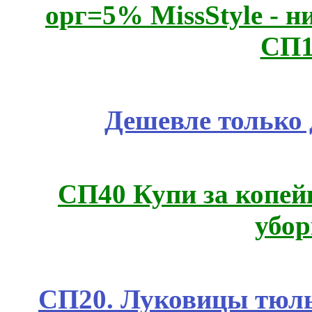
орг=5% MissStyle - н
СП1
Дешевле только 
СП40 Купи за копей
убор
СП20. Луковицы тюль