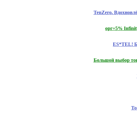
TenZero. Вдохнов
орг=5% Infini
ES*TEL! Б
Большой выбор т
То