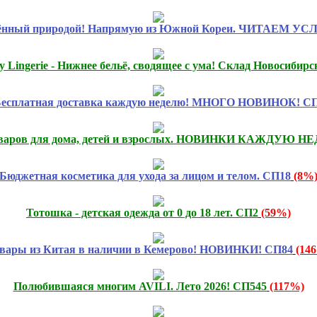
лённый природой! Напрямую из Южной Кореи. ЧИТАЕМ У
ty Lingerie - Нижнее бельё, сводящее с ума! Склад Новосибирс
есплатная доставка каждую неделю! МНОГО НОВИНОК! СП
оваров для дома, детей и взрослых. НОВИНКИ КАЖДУЮ Н
Бюджетная косметика для ухода за лицом и телом. СП18
(8%
Тотошка - детская одежда от 0 до 18 лет. СП2
(59%)
вары из Китая в наличии в Кемерово! НОВИНКИ! СП84
(14
Полюбившаяся многим AVILI. Лето 2026! СП545
(117%)