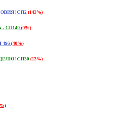
СЛОВИЯ! СП2
(143%)
к - СП149
(0%)
-496
(40%)
ЕДЕЛЮ! СП30
(13%)
)
6%)