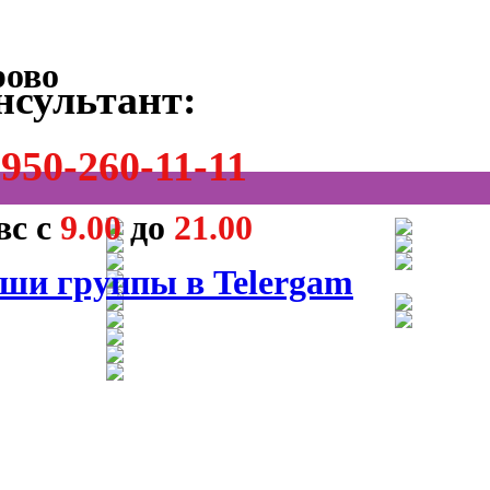
нсультант:
950-260-11-11
вс с
9.00
до
21.00