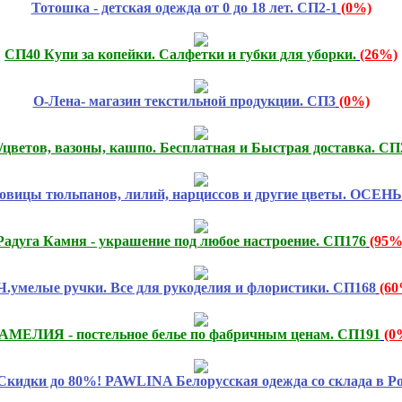
Тотошка - детская одежда от 0 до 18 лет. СП2-1
(0%)
СП40 Купи за копейки. Салфетки и губки для уборки.
(26%)
О-Лена- магазин текстильной продукции. СП3
(0%)
цветов, вазоны, кашпо. Бесплатная и Быстрая доставка. СП
овицы тюльпанов, лилий, нарциссов и другие цветы. ОСЕНЬ 
Радуга Камня - украшение под любое настроение. СП176
(95%
.умелые ручки. Все для рукоделия и флористики. СП168
(60
АМЕЛИЯ - постельное белье по фабричным ценам. СП191
(0
дки до 80%! PAWLINA Белорусская одежда со склада в Ро