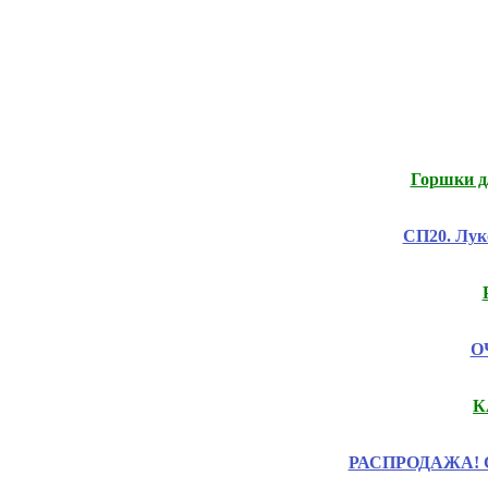
Горшки д/
СП20. Лук
ОЧ
К
РАСПРОДАЖА! Ски