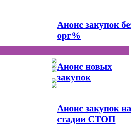
Анонс закупок бе
орг%
Анонс новых
закупок
Анонс закупок н
стадии СТОП