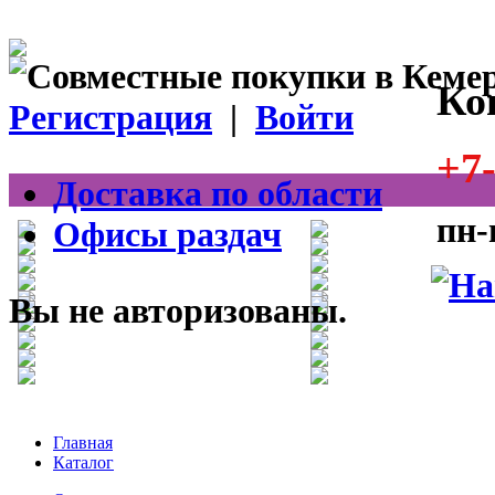
Ко
Регистрация
|
Войти
+7-
Доставка по области
пн-
Офисы раздач
Вы не авторизованы.
Главная
Каталог