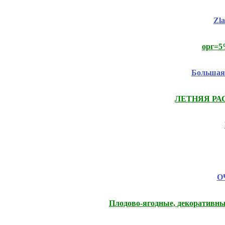
Zl
орг=5
Большая 
ЛЕТНЯЯ РАСП
ОЧ
Плодово-ягодные, декоративны