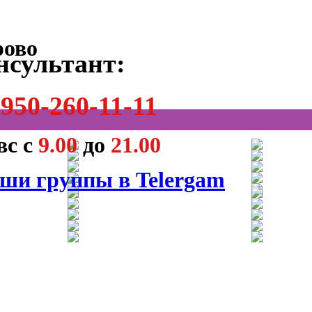
нсультант:
950-260-11-11
вс с
9.00
до
21.00