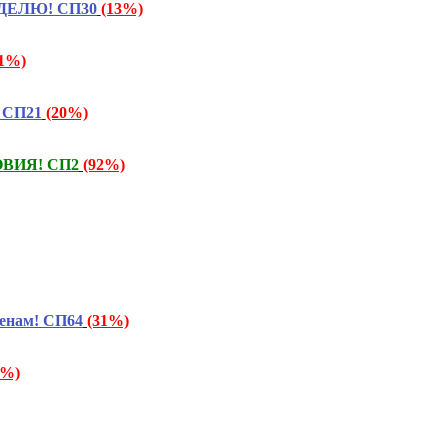
ЕДЕЛЮ! СП30
(13%)
91%)
! СП21
(20%)
ОВИЯ! СП2
(92%)
енам! СП64
(31%)
6%)