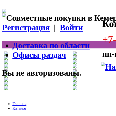
Ко
Регистрация
|
Войти
+7-
Доставка по области
пн-
Офисы раздач
Вы не авторизованы.
Главная
Каталог