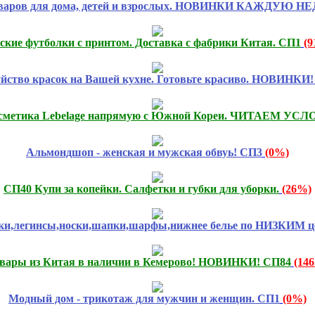
оваров для дома, детей и взрослых. НОВИНКИ КАЖДУЮ Н
ские футболки с принтом. Доставка с фабрики Китая. СП1
(
Буйство красок на Вашей кухне. Готовьте красиво. НОВИНКИ
сметика Lebelage напрямую с Южной Кореи. ЧИТАЕМ УСЛ
Альмондшоп - женская и мужская обвуь! СП3
(0%)
СП40 Купи за копейки. Салфетки и губки для уборки.
(26%)
тки,легинсы,носки,шапки,шарфы,нижнее белье по НИЗКИМ ц
вары из Китая в наличии в Кемерово! НОВИНКИ! СП84
(14
Модный дом - трикотаж для мужчин и женщин. СП1
(0%)