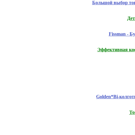
Большой выбор т
Дет
Fissmаn - 
Эффективная ко
Golden*Bi-колго
То