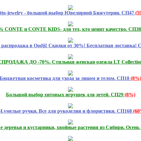
atto-jewelry - большой выбор Ювелирной Бижутерии. СП47
(5
% CONTE и CONTE KIDS- для тех, кто ценит качество. СП38
распродажа в Oodji! Скидки от 30%! Бесплатная доставка! 
РОДАЖА ДО -70%. Стильная женская одежда LT Collectio
Бюджетная косметика для ухода за лицом и телом. СП18
(8%
Большой выбор хитовых игрушек для детей. СП29
(8%)
.умелые ручки. Все для рукоделия и флористики. СП168
(60
е деревья и кустарники, хвойные растения из Сибири. Осен