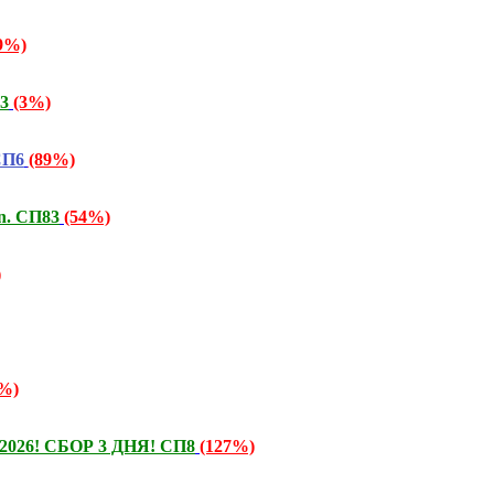
9%)
3
(3%)
СП6
(89%)
n. СП83
(54%)
)
%)
ь 2026! СБОР 3 ДНЯ! СП8
(127%)