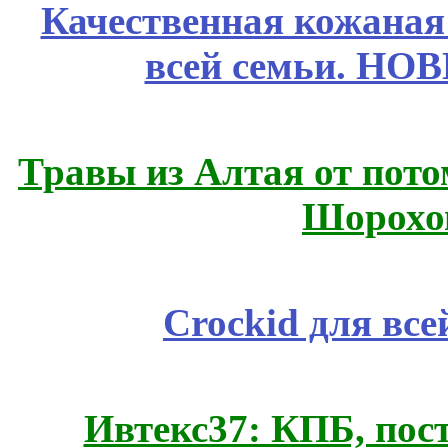
Качественная кожаная
всей семьи. НО
Травы из Алтая от пот
Шорохо
Crockid для вс
Ивтекс37: КПБ, пос