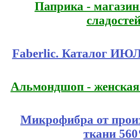
Паприка - магазин
сладосте
Faberlic. Каталог ИЮ
Альмондшоп - женская
Микрофибра от прои
ткани 56