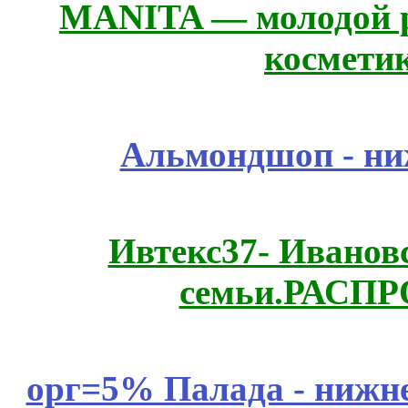
MANITA — молодой р
космети
Альмондшоп - ни
Ивтекс37- Иванов
семьи.РАСП
орг=5% Палада - нижне