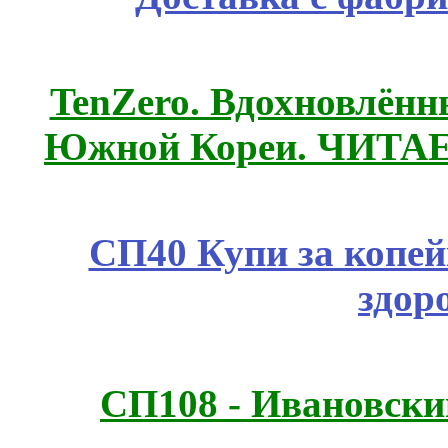
TenZero. Вдохновлён
Южной Кореи. ЧИТА
СП40 Купи за копей
здор
СП108 - Ивановск