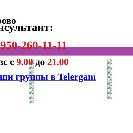
нсультант:
950-260-11-11
вс с
9.00
до
21.00