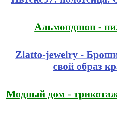
Альмондшоп - ни
Zlatto-jewelry - Бро
свой образ к
Модный дом - трикота