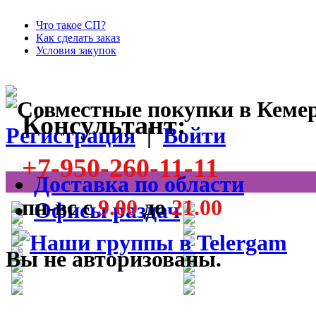
Что такое СП?
Как сделать заказ
Условия закупок
Консультант:
Регистрация
|
Войти
+7-950-260-11-11
Доставка по области
пн-вс с
9.00
до
21.00
Офисы раздач
Вы не авторизованы.