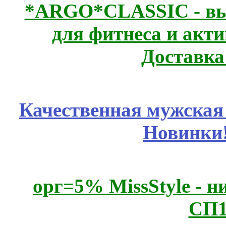
*ARGO*CLASSIC - выс
для фитнеса и акт
Доставка
Качественная мужская
Новинки
орг=5% MissStyle - н
СП1