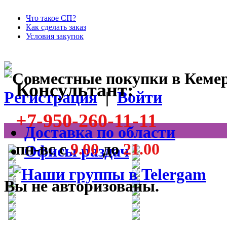
Что такое СП?
Как сделать заказ
Условия закупок
Консультант:
Регистрация
|
Войти
+7-950-260-11-11
Доставка по области
пн-вс с
9.00
до
21.00
Офисы раздач
Вы не авторизованы.