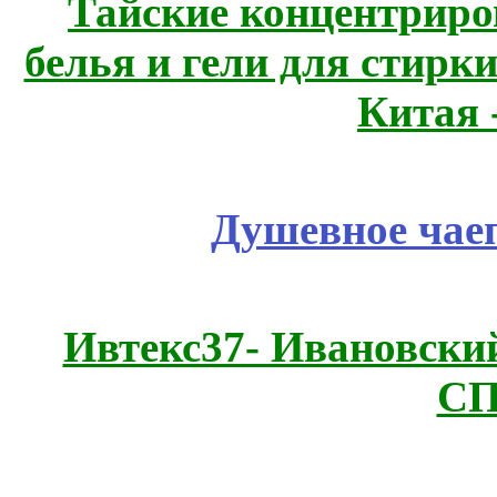
Тайские концентрир
белья и гели для стирк
Китая 
Душевное чае
Ивтекс37- Ивановский
СП