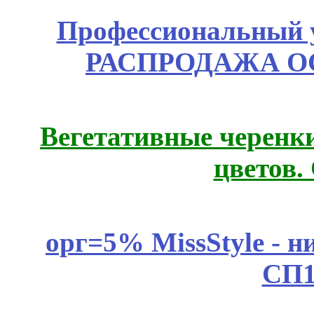
Профессиональный у
РАСПРОДАЖА ОС
Вегетативные черенк
цветов.
орг=5% MissStyle - н
СП1