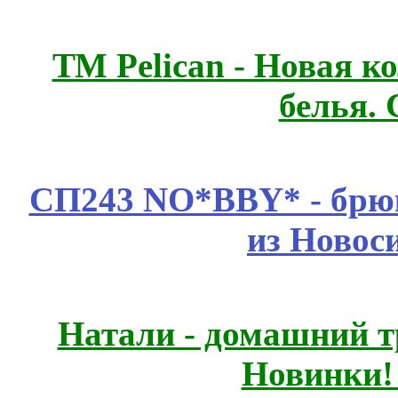
ТМ Pelican - Новая к
белья.
СП243 NO*BBY* - брюк
из Новос
Натали - домашний т
Новинки!