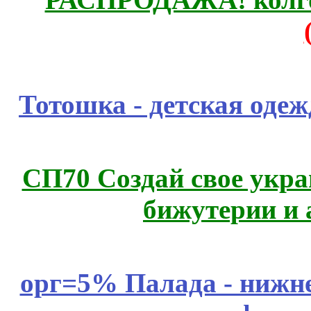
Тотошка - детская одежд
СП70 Создай свое укра
бижутерии и 
орг=5% Палада - нижне