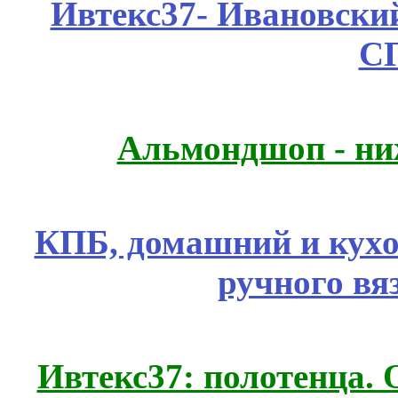
Ивтекс37- Ивановский
С
Альмондшоп - ни
КПБ, домашний и кухо
ручного вя
Ивтекс37: полотенца.