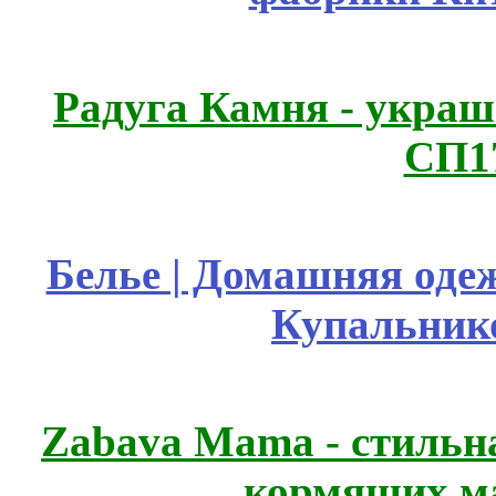
Радуга Камня - украш
СП1
Белье | Домашняя оде
Купальник
Zabava Mama - стильн
кормящих м