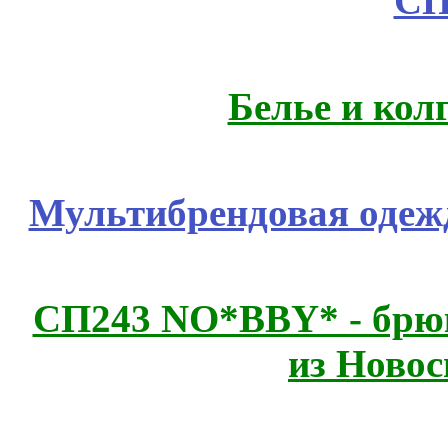
СП
Белье и кол
Мультибрендовая одежд
СП243 NO*BBY* - брюк
из Новос