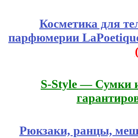
Косметика для те
парфюмерии LaPoetique
S-Style — Сумки 
гарантиро
Рюкзаки, ранцы, меш