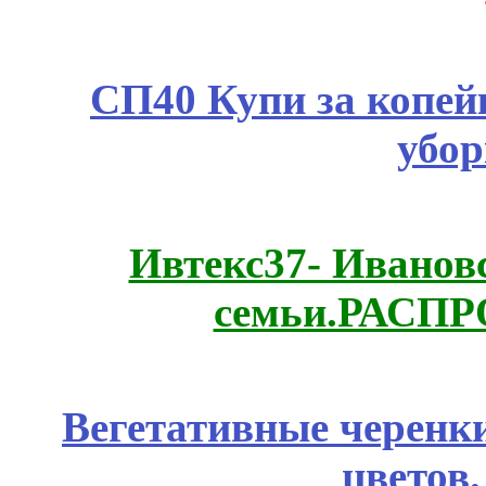
СП40 Купи за копей
убор
Ивтекс37- Иванов
семьи.РАСП
Вегетативные черенк
цветов