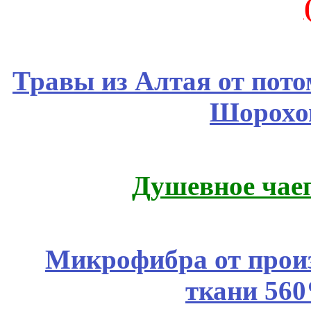
Травы из Алтая от пот
Шорохо
Душевное чае
Микрофибра от прои
ткани 56