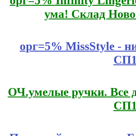
орг=5% Infinity Lingeri
ума! Склад Ново
орг=5% MissStyle - н
СП1
ОЧ.умелые ручки. Все 
СП1