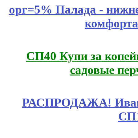
орг=5% Палада - нижне
комфорта
СП40 Купи за копей
садовые пер
РАСПРОДАЖА! Ивано
СП