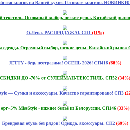
Буйство красок на Вашей кухне. Готовьте красиво. НОВИНКИ
 текстиль. Огромный выбор, низкие цены. Китайский рынок
О-Лена- РАСПРОДАЖА!. СП1
(11%)
я одежда. Огромный выбор, низкие цены. Китайский рынок 
JETTY - будь неотразима! ОСЕНЬ 2026! СП416
(68%)
СКИДКИ ДО -70% от СУЛЕЙМАН-ТЕКСТИЛЬ. СП52
(34%
Style — Сумки и аксессуары. Качество гарантировано! СП3
(2
орг=5% MissStyle - нижнее бельё из Белоруссии. СП146
(33%)
Брендовая обувь без рядов! Одежда, аксессуары. СП2
(69%)