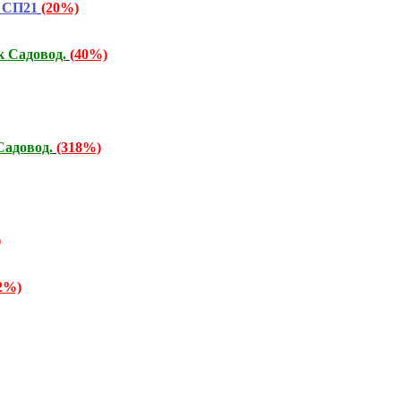
! СП21
(20%)
 Садовод.
(40%)
Садовод.
(318%)
)
2%)