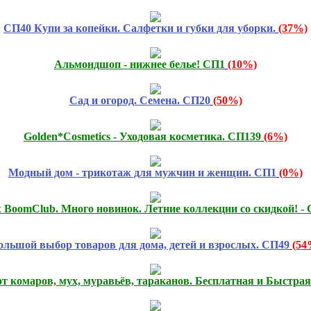
СП40 Купи за копейки. Салфетки и губки для уборки.
(37%)
Альмондшоп - нижнее белье! СП1
(10%)
Сад и огород. Семена. СП20
(50%)
Golden*Cosmetics - Уходовая косметика. СП139
(6%)
Модный дом - трикотаж для мужчин и женщин. СП1
(0%)
 BoomClub. Много новинок. Летние коллекции со скидкой! -
ольшой выбор товаров для дома, детей и взрослых. СП49
(54
от комаров, мух, муравьёв, тараканов. Бесплатная и Быстрая