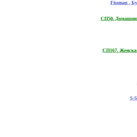
Fissmаn - 
СП50. Домашний
СП167. Женска
S-