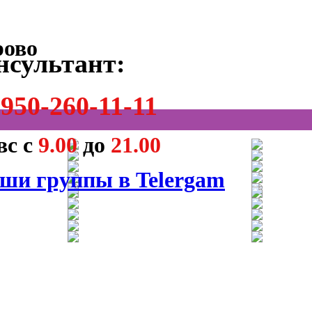
нсультант:
950-260-11-11
вс с
9.00
до
21.00