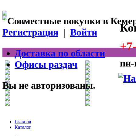
Ко
Регистрация
|
Войти
+7-
Доставка по области
пн-
Офисы раздач
Вы не авторизованы.
Главная
Каталог