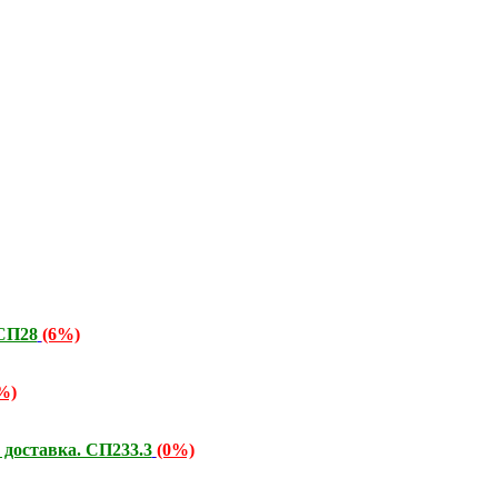
 СП28
(6%)
%)
 доставка. СП233.3
(0%)