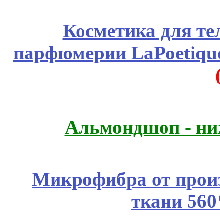
Косметика для те
парфюмерии LaPoetique
Альмондшоп - ни
Микрофибра от прои
ткани 56