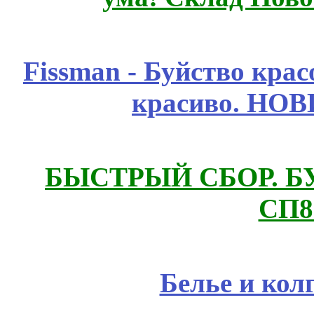
Fissmаn - Буйство крас
красиво. НО
БЫСТРЫЙ СБОР. БУТИ
СП8
Белье и кол