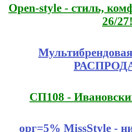
Open-style - стиль, ко
26/27
Мультибрендовая 
РАСПРОД
СП108 - Ивановск
орг=5% MissStyle - н