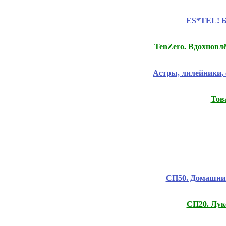
ES*TEL! Б
TenZero. Вдохнов
Астры, лилейники, 
Тов
СП50. Домашний
СП20. Лук