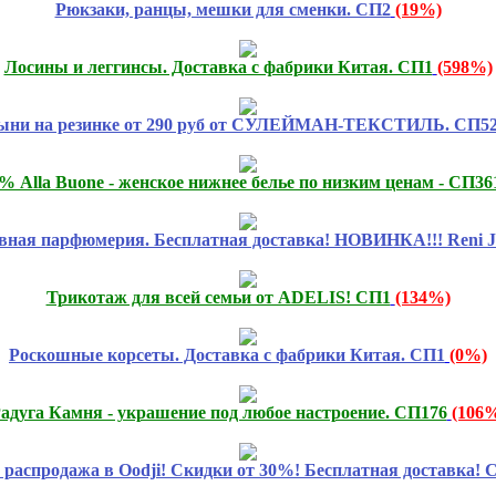
Рюкзаки, ранцы, мешки для сменки. СП2
(19%)
Лосины и леггинсы. Доставка с фабрики Китая. СП1
(598%)
ыни на резинке от 290 руб от СУЛЕЙМАН-ТЕКСТИЛЬ. СП5
% Alla Buone - женское нижнее белье по низким ценам - СП36
вная парфюмерия. Бесплатная доставка! НОВИНКА!!! Reni Jo
Трикотаж для всей семьи от ADELIS! СП1
(134%)
Роскошные корсеты. Доставка с фабрики Китая. СП1
(0%)
адуга Камня - украшение под любое настроение. СП176
(106
распродажа в Oodji! Скидки от 30%! Бесплатная доставка! 