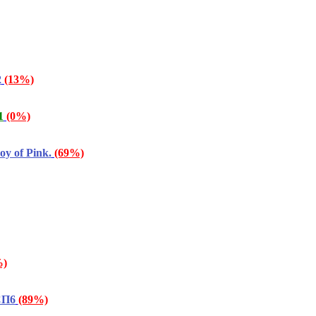
2
(13%)
1
(0%)
y of Pink.
(69%)
%)
СП6
(89%)