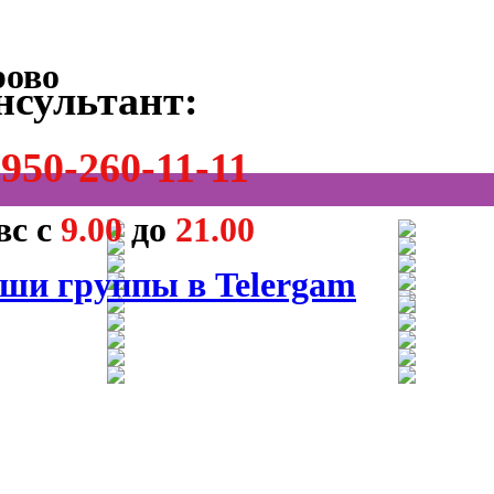
нсультант:
950-260-11-11
вс с
9.00
до
21.00