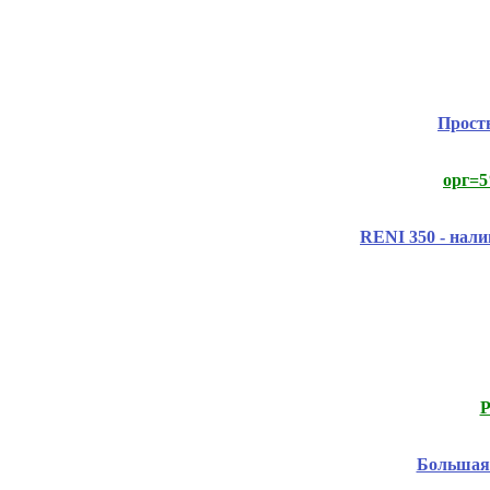
Прост
орг=5
RENI 350 - нали
Р
Большая 