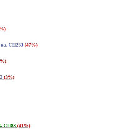
0%)
вка. СП233
(47%)
6%)
3
(3%)
. СП83
(41%)