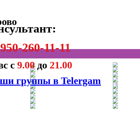
нсультант:
950-260-11-11
вс с
9.00
до
21.00