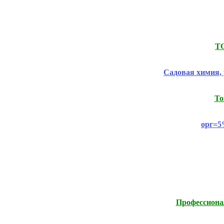
Т
Садовая химия, 
То
орг=5
Профессиона