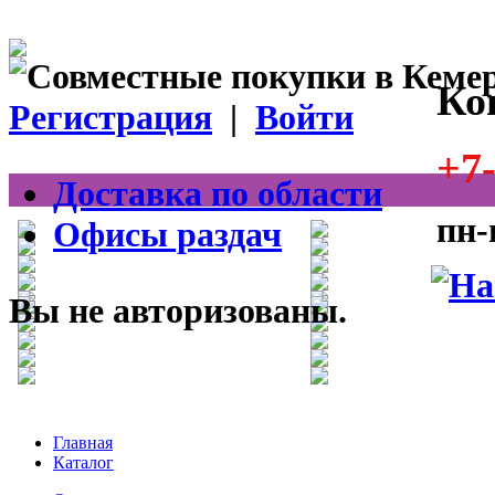
Ко
Регистрация
|
Войти
+7-
Доставка по области
пн-
Офисы раздач
Вы не авторизованы.
Главная
Каталог