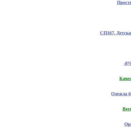
Прост
СП167. Детска
-8%
Каче
Одежда б
Вег
Ope