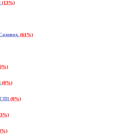
2
(13%)
Садовод.
(61%)
20%)
8
(0%)
 СП1
(0%)
73%)
8%)