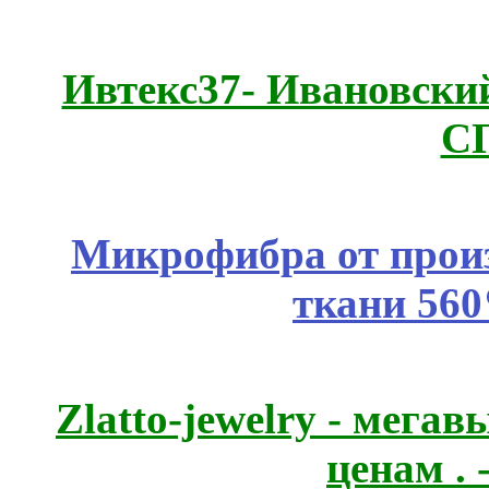
Ивтекс37- Ивановский
С
Микрофибра от прои
ткани 56
Zlatto-jewelry - мега
ценам .