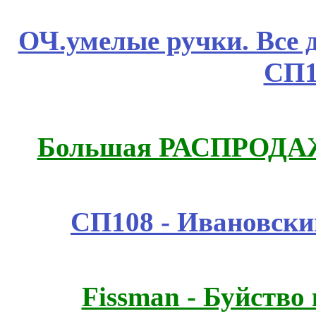
ОЧ.умелые ручки. Все 
СП1
Большая РАСПРОДАЖ
СП108 - Ивановск
Fissmаn - Буйство