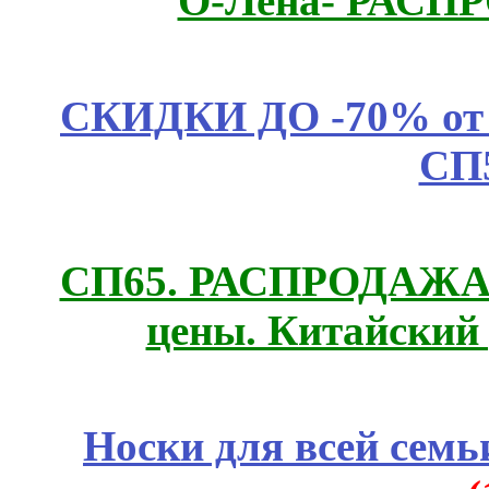
О-Лена- РАСП
СКИДКИ ДО -70% о
СП
СП65. РАСПРОДАЖА! 
цены. Китайский
Носки для всей семь