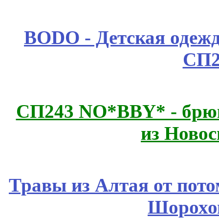
BODO - Детская одежд
СП2
СП243 NO*BBY* - брюк
из Новос
Травы из Алтая от пот
Шорохо