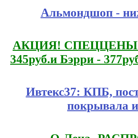
Альмондшоп - ни
АКЦИЯ! СПЕЦЦЕНЫ н
345руб.и Бэрри - 377руб
Ивтекс37: КПБ, пос
покрывала и