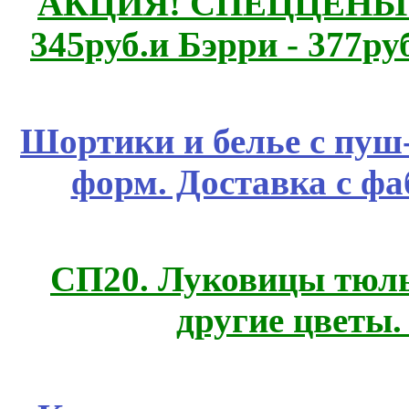
АКЦИЯ! СПЕЦЦЕНЫ н
345руб.и Бэрри - 377руб
Шортики и белье с пуш
форм. Доставка с ф
СП20. Луковицы тюль
другие цветы