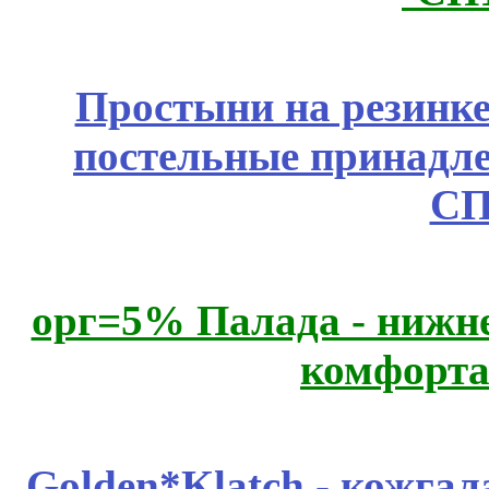
Простыни на резинке
постельные принадле
СП
орг=5% Палада - нижне
комфорта
Golden*Klatch - кожгал