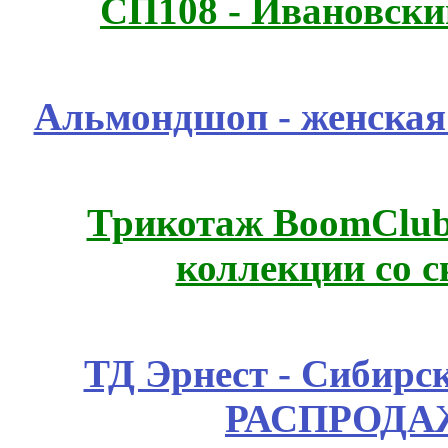
СП108 - Ивановск
Альмондшоп - женская
Трикотаж BoomClub
коллекции со с
ТД Эрнест - Сибирс
РАСПРОДАЖ